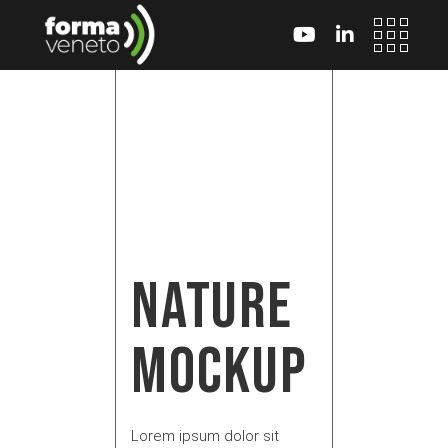
Skip
to
the
content
NATURE
MOCKUP
Lorem ipsum dolor sit