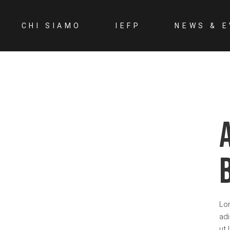
CHI SIAMO
IEFP
NEWS & E
L’ASSOCIAZIONE
LA NOSTRA RETE
Lo
adi
ut 