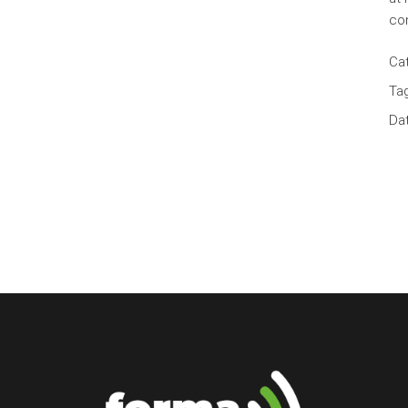
co
Cat
Tag
Dat