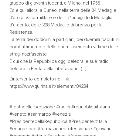
gruppo di giovani studenti, a Milano, nel 1955.
Ed è qui allora, a Cuneo, nella terra delle 34 Medaglie
d’oro al Valor militare e dei 174 insigniti di Medaglia
d’argento, delle 228 Medaglie di bronzo per la
Resistenza.
La terra dei dodicimila partigiani, dei duemila caduti in
combattimento e delle duemilaseicento vittime delle
stragi nazifasciste.
È qui che la Repubblica oggi celebra le sue radici,
celebra la Festa della Liberazione. (…)
L’intervento completo nel link:
https://www.quirinale.it/elementi/84284
#festadellaliberazione #radici #repubblicaitaliana
#veneto #sanmarco #venezia
#PresidentedellaRepubblica #Presidente #italia
#educazione #formazioneprofessionale #giovani
#memoria #storia #studenti #formavaneto